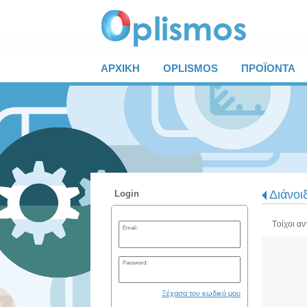
ΑΡΧΙΚΗ
OPLISMOS
ΠΡΟΪΟΝΤΑ
Διάνοι
Login
Tοίχοι α
Email:
Password:
Ξέχασα τον κωδικό μου