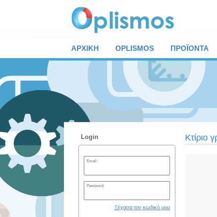
ΑΡΧΙΚΗ
OPLISMOS
ΠΡΟΪΟΝΤΑ
Κτίριο 
Login
Email:
Password:
Ξέχασα τον κωδικό μου