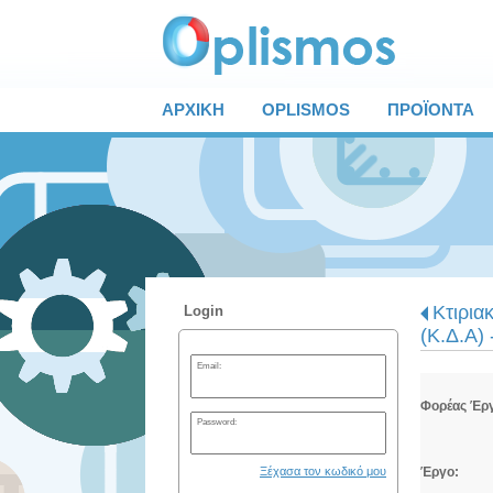
ΑΡΧΙΚΗ
OPLISMOS
ΠΡΟΪΟΝΤΑ
Κτιρια
Login
(Κ.Δ.Α) 
Email:
Φορέας Έρ
Password:
Ξέχασα τον κωδικό μου
Έργο: