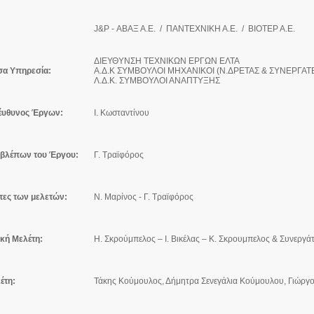
J&P - ΑΒΑΞ Α.Ε. / ΠΑΝΤΕΧΝΙΚΗ Α.Ε. / ΒΙΟΤΕΡ Α.Ε.
ΔΙΕΥΘΥΝΣΗ ΤΕΧΝΙΚΩΝ ΕΡΓΩΝ ΕΛΤΑ
σα Υπηρεσία:
Α.Δ.Κ ΣΥΜΒΟΥΛΟΙ ΜΗΧΑΝΙΚΟΙ (Ν.ΔΡΕΤΑΣ & ΣΥΝΕΡΓΑΤ
Λ.Δ.Κ. ΣΥΜΒΟΥΛΟΙ ΑΝΑΠΤΥΞΗΣ
έυθυνος Έργων:
Ι. Κωσταντίνου
ιβλέπων του Έργου:
Γ. Τραϊφόρος
τες των μελετών:
Ν. Μαρίνος - Γ. Τραϊφόρος
ική Μελέτη:
Η. Σκρούμπελος – Ι. Βικέλας – Κ. Σκρουμπελος & Συνεργάτ
έτη:
Τάκης Κούμουλος, Δήμητρα Σενεγάλια Κούμουλου, Γιώργ