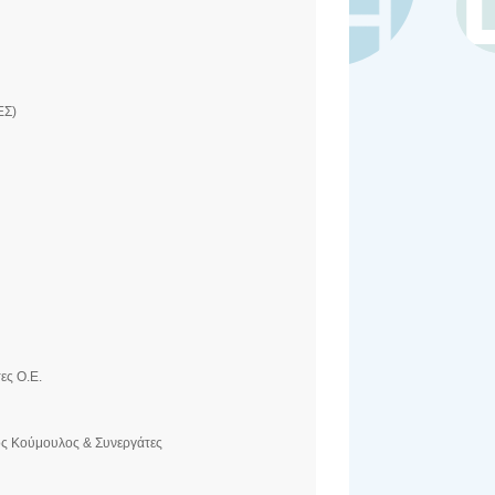
ΕΣ)
ες Ο.Ε.
ος Κούμουλος & Συνεργάτες