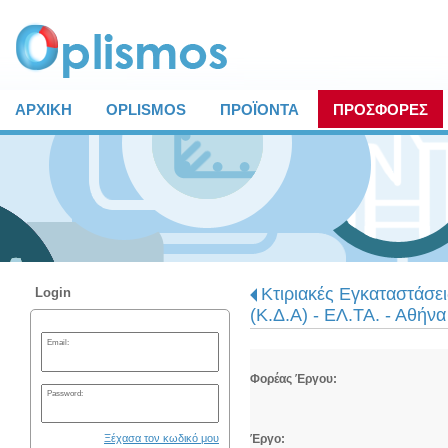
ΑΡΧΙΚΗ
OPLISMOS
ΠΡΟΪΟΝΤΑ
ΠΡΟΣΦΟΡΕΣ
Κτιριακές Εγκαταστάσε
Login
(Κ.Δ.Α) - ΕΛ.ΤΑ. - Αθήνα
Email:
Φορέας Έργου:
Password:
Ξέχασα τον κωδικό μου
Έργο: