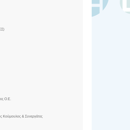
ΕΣ)
ες Ο.Ε.
ος Κούμουλος & Συνεργάτες