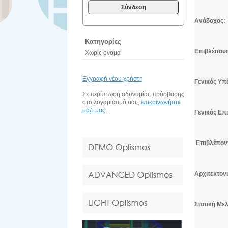
Σύνδεση
Ανάδοχος:
Κατηγορίες
Επιβλέπου
Χωρίς όνομα
Εγγραφή νέου χρήστη
Γενικός Υπ
Σε περίπτωση αδυναμίας πρόσβασης
στο λογαριασμό σας,
επικοινωνήστε
μαζί μας
.
Γενικός Επ
Επιβλέπον
Αρχιτεκτον
Στατική Μελ