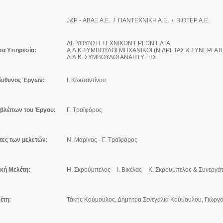
J&P - ΑΒΑΞ Α.Ε. / ΠΑΝΤΕΧΝΙΚΗ Α.Ε. / ΒΙΟΤΕΡ Α.Ε.
ΔΙΕΥΘΥΝΣΗ ΤΕΧΝΙΚΩΝ ΕΡΓΩΝ ΕΛΤΑ
σα Υπηρεσία:
Α.Δ.Κ ΣΥΜΒΟΥΛΟΙ ΜΗΧΑΝΙΚΟΙ (Ν.ΔΡΕΤΑΣ & ΣΥΝΕΡΓΑΤ
Λ.Δ.Κ. ΣΥΜΒΟΥΛΟΙ ΑΝΑΠΤΥΞΗΣ
έυθυνος Έργων:
Ι. Κωσταντίνου
ιβλέπων του Έργου:
Γ. Τραϊφόρος
τες των μελετών:
Ν. Μαρίνος - Γ. Τραϊφόρος
ική Μελέτη:
Η. Σκρούμπελος – Ι. Βικέλας – Κ. Σκρουμπελος & Συνεργάτ
έτη:
Τάκης Κούμουλος, Δήμητρα Σενεγάλια Κούμουλου, Γιώργ