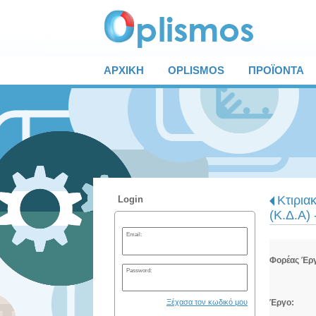
ΑΡΧΙΚΗ
OPLISMOS
ΠΡΟΪΟΝΤΑ
Κτιρια
Login
(Κ.Δ.Α) 
Email:
Φορέας Έρ
Password:
Ξέχασα τον κωδικό μου
Έργο: