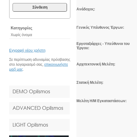
Σύνδεση
Ανάδοχος:
Γενικός Υπέυθυνος Έργων:
Κατηγορίες
Χωρίς όνομα
Εργοταξιάρχες
- Υπεύθυνοι του
Έργου:
Εγγραφή νέου χρήστη
Σε περίπτωση αδυναμίας πρόσβασης
Αρχιτεκτονική Μελέτη:
στο λογαριασμό σας,
επικοινωνήστε
μαζί μας
.
Στατική Μελέτη:
Μελέτη Η/Μ Εγκαταστάσεων: