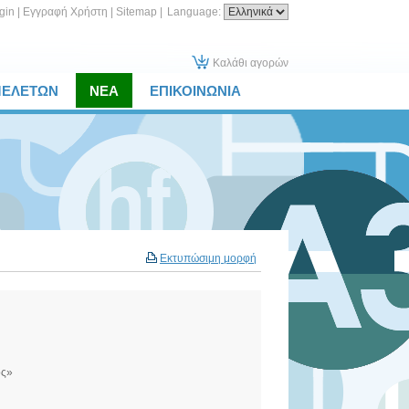
gin
|
Εγγραφή Χρήστη
|
Sitemap
|
Language:
Καλάθι αγορών
ΜΕΛΕΤΩΝ
ΝΕΑ
ΕΠΙΚΟΙΝΩΝΙΑ
Εκτυπώσιμη μορφή
ος»