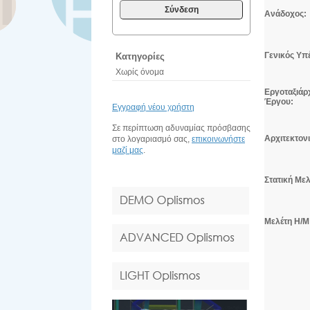
Σύνδεση
Ανάδοχος:
Γενικός Υπ
Κατηγορίες
Χωρίς όνομα
Εργοταξιάρ
Έργου:
Εγγραφή νέου χρήστη
Σε περίπτωση αδυναμίας πρόσβασης
Αρχιτεκτον
στο λογαριασμό σας,
επικοινωνήστε
μαζί μας
.
Στατική Μελ
Μελέτη Η/Μ