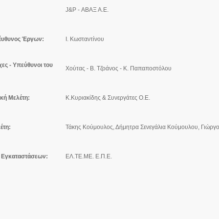
J&P - ΑΒΑΞ Α.Ε.
έυθυνος Έργων:
Ι. Κωσταντίνου
χες
- Υπεύθυνοι του
Χούτας - Β. Τζοάνος - Κ. Παπαποστόλου
ική Μελέτη:
Κ.Κυριακίδης & Συνεργάτες Ο.Ε.
έτη:
Τάκης Κούμουλος, Δήμητρα Σενεγάλια Κούμουλου, Γιώργ
 Εγκαταστάσεων:
ΕΛ.ΤΕ.ΜΕ. Ε.Π.Ε.