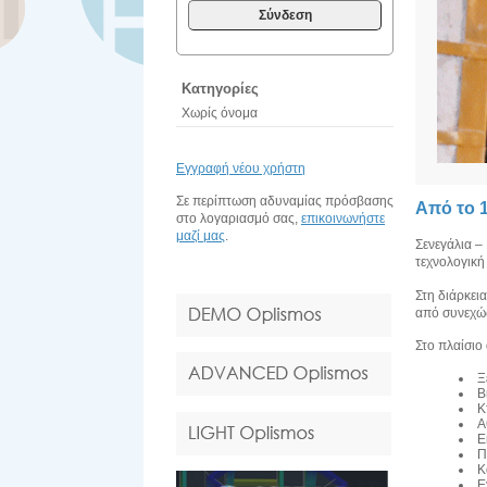
Σύνδεση
Κατηγορίες
Χωρίς όνομα
Εγγραφή νέου χρήστη
Σε περίπτωση αδυναμίας πρόσβασης
Από το 
στο λογαριασμό σας,
επικοινωνήστε
μαζί μας
.
Σενεγάλια –
τεχνολογική
Στη διάρκει
από συνεχώς
Στο πλαίσιο
Ξ
Β
Κ
Α
Ε
Π
Κ
Ε