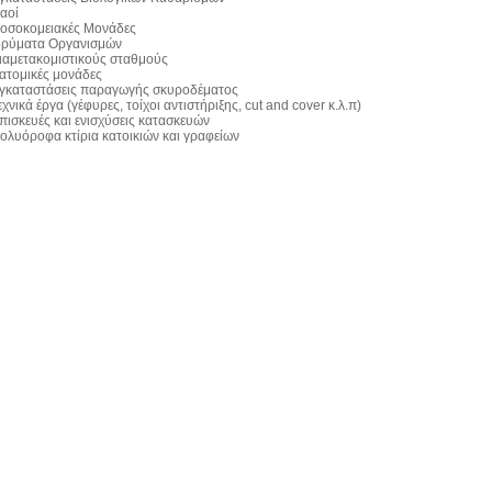
αοί
οσοκομειακές Μονάδες
δρύματα Οργανισμών
ιαμετακομιστικούς σταθμούς
ατομικές μονάδες
γκαταστάσεις παραγωγής σκυροδέματος
εχνικά έργα (γέφυρες, τοίχοι αντιστήριξης, cut and cover κ.λ.π)
πισκευές και ενισχύσεις κατασκευών
ολυόροφα κτίρια κατοικιών και γραφείων