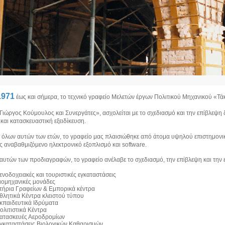
1971
έως και σήμερα, το τεχνικό γραφείο Μελετών έργων Πολιτικού Μηχανικού «Τ
 Γιώργος Κούμουλος και Συνεργάτες», ασχολείται με το σχεδιασμό και την επίβλεψη
 και κατασκευαστική εξειδίκευση.
α όλων αυτών των ετών, το γραφείο μας πλαισιώθηκε από άτομα υψηλού επιστημονι
 αναβαθμιζόμενο ηλεκτρονικό εξοπλισμό και software.
 αυτών των προδιαγραφών, το γραφείο ανέλαβε το σχεδιασμό, την επίβλεψη και τη
ενοδοχειακές και τουριστικές εγκαταστάσεις
ιομηχανικές μονάδες
τήρια Γραφείων & Εμπορικά κέντρα
θλητικά Κέντρα κλειστού τύπου
κπαιδευτικά Ιδρύματα
ολιτιστικά Κέντρα
ατασκευές Αεροδρομίων
γκαταστάσεις Βιολογικών Καθαρισμών