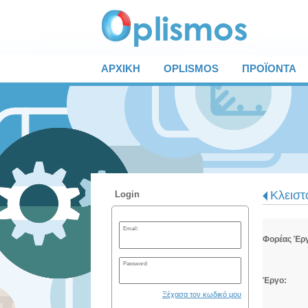
ΑΡΧΙΚΗ
OPLISMOS
ΠΡΟΪΟΝΤΑ
Κλειστ
Login
Email:
Φορέας Έρ
Password:
Έργο:
Ξέχασα τον κωδικό μου