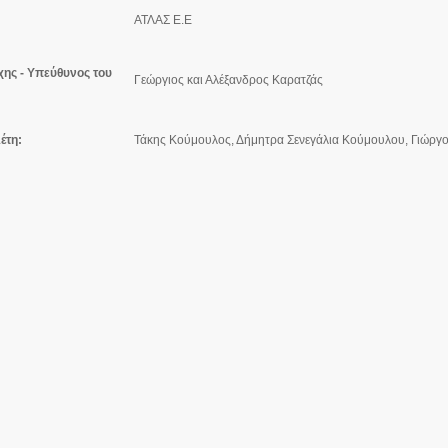
ΑΤΛΑΣ Ε.Ε
ρχης
- Υπεύθυνος του
Γεώργιος και Αλέξανδρος Καρατζάς
έτη:
Τάκης Κούμουλος, Δήμητρα Σενεγάλια Κούμουλου, Γιώργ