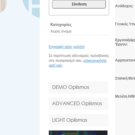
Σύνδεση
Ανάδοχος:
Γενικός Υπ
Κατηγορίες
Χωρίς όνομα
Εργοταξιάρ
Έργου:
Εγγραφή νέου χρήστη
Σε περίπτωση αδυναμίας πρόσβασης
Αρχιτεκτον
στο λογαριασμό σας,
επικοινωνήστε
μαζί μας
.
Στατική Μελ
Μελέτη Η/Μ