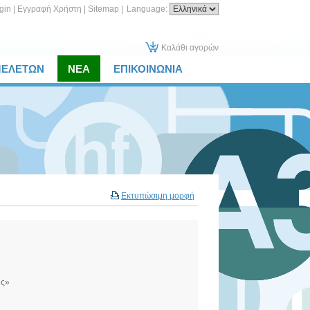
gin
|
Εγγραφή Χρήστη
|
Sitemap
|
Language:
Καλάθι αγορών
ΜΕΛΕΤΩΝ
ΝΕΑ
ΕΠΙΚΟΙΝΩΝΙΑ
Εκτυπώσιμη μορφή
ος»