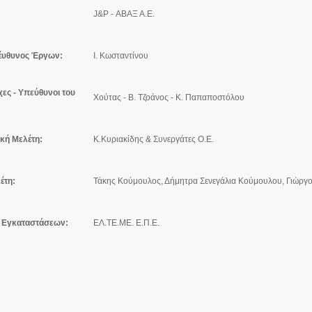
J&P - ΑΒΑΞ Α.Ε.
έυθυνος Έργων:
Ι. Κωσταντίνου
χες
- Υπεύθυνοι του
Χούτας - Β. Τζοάνος - Κ. Παπαποστόλου
ική Μελέτη:
Κ.Κυριακίδης & Συνεργάτες Ο.Ε.
έτη:
Τάκης Κούμουλος, Δήμητρα Σενεγάλια Κούμουλου, Γιώργ
 Εγκαταστάσεων:
ΕΛ.ΤΕ.ΜΕ. Ε.Π.Ε.