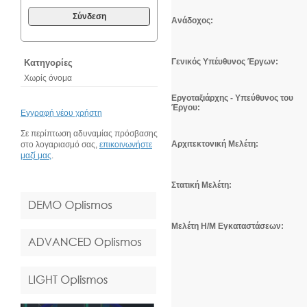
Σύνδεση
Ανάδοχος:
Γενικός Υπέυθυνος Έργων:
Κατηγορίες
Χωρίς όνομα
Εργοταξιάρχης
- Υπεύθυνος του
Έργου:
Εγγραφή νέου χρήστη
Σε περίπτωση αδυναμίας πρόσβασης
Αρχιτεκτονική Μελέτη:
στο λογαριασμό σας,
επικοινωνήστε
μαζί μας
.
Στατική Μελέτη:
Μελέτη Η/Μ Εγκαταστάσεων: