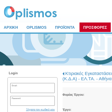
ΑΡΧΙΚΗ
OPLISMOS
ΠΡΟΪΟΝΤΑ
ΠΡΟΣΦΟΡΕΣ
Κτιριακές Εγκαταστάσε
Login
(Κ.Δ.Α) - ΕΛ.ΤΑ. - Αθήνα
Email:
Φορέας Έργου:
Password:
Ξέχασα τον κωδικό μου
Έργο: