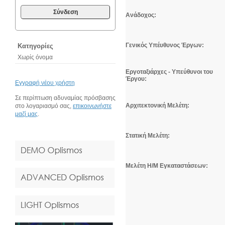
Σύνδεση
Ανάδοχος:
Γενικός Υπέυθυνος Έργων:
Κατηγορίες
Χωρίς όνομα
Εργοταξιάρχες
- Υπεύθυνοι του
Έργου:
Εγγραφή νέου χρήστη
Σε περίπτωση αδυναμίας πρόσβασης
Αρχιτεκτονική Μελέτη:
στο λογαριασμό σας,
επικοινωνήστε
μαζί μας
.
Στατική Μελέτη:
Μελέτη Η/Μ Εγκαταστάσεων: