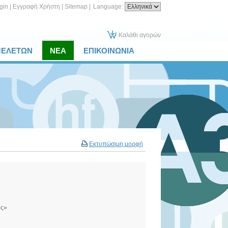
gin
|
Εγγραφή Χρήστη
|
Sitemap
|
Language:
Καλάθι αγορών
ΜΕΛΕΤΩΝ
ΝΕΑ
ΕΠΙΚΟΙΝΩΝΙΑ
Εκτυπώσιμη μορφή
ος»