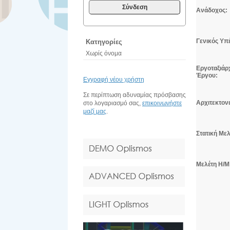
Σύνδεση
Ανάδοχος:
Γενικός Υπ
Κατηγορίες
Χωρίς όνομα
Εργοταξιάρ
Έργου:
Εγγραφή νέου χρήστη
Σε περίπτωση αδυναμίας πρόσβασης
Αρχιτεκτον
στο λογαριασμό σας,
επικοινωνήστε
μαζί μας
.
Στατική Μελ
Μελέτη Η/Μ