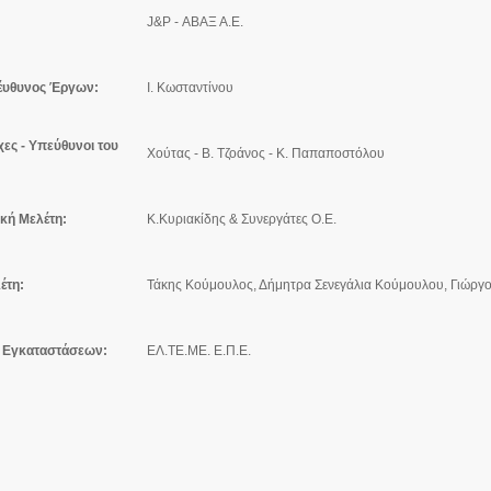
J&P - ΑΒΑΞ Α.Ε.
έυθυνος Έργων:
Ι. Κωσταντίνου
χες
- Υπεύθυνοι του
Χούτας - Β. Τζοάνος - Κ. Παπαποστόλου
ική Μελέτη:
Κ.Κυριακίδης & Συνεργάτες Ο.Ε.
έτη:
Τάκης Κούμουλος, Δήμητρα Σενεγάλια Κούμουλου, Γιώργ
 Εγκαταστάσεων:
ΕΛ.ΤΕ.ΜΕ. Ε.Π.Ε.